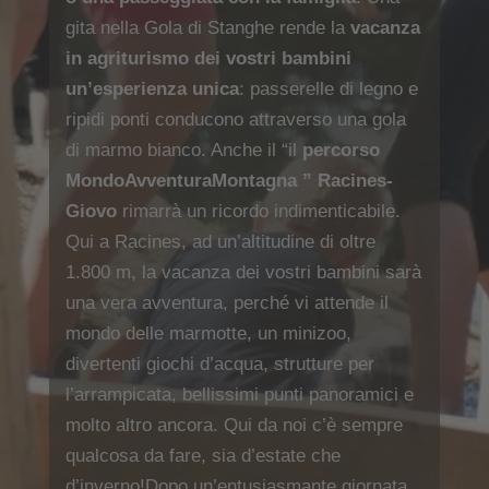
gita nella Gola di Stanghe rende la
vacanza
in agriturismo dei vostri bambini
un’esperienza unica
: passerelle di legno e
ripidi ponti conducono attraverso una gola
di marmo bianco. Anche il “il
percorso
MondoAvventuraMontagna ” Racines-
Giovo
rimarrà un ricordo indimenticabile.
Qui a Racines, ad un’altitudine di oltre
1.800 m, la vacanza dei vostri bambini sarà
una vera avventura, perché vi attende il
mondo delle marmotte, un minizoo,
divertenti giochi d’acqua, strutture per
l’arrampicata, bellissimi punti panoramici e
molto altro ancora. Qui da noi c’è sempre
qualcosa da fare, sia d’estate che
d’inverno!Dopo un’entusiasmante giornata