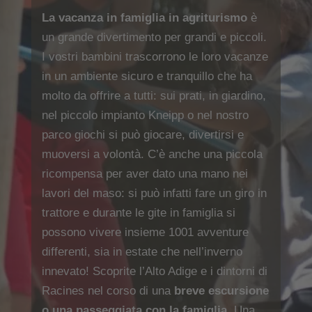
La vacanza in famiglia in agriturismo
è
un grande divertimento per grandi e piccoli.
I vostri bambini trascorrono le loro vacanze
in un ambiente sicuro e tranquillo che ha
molto da offrire a tutti: sui prati, in giardino,
nel piccolo impianto Kneipp o nel nostro
parco giochi si può giocare, divertirsi e
muoversi a volontà. C’è anche una piccola
ricompensa per aver dato una mano nei
lavori del maso: si può infatti fare un giro in
trattore e durante le gite in famiglia si
possono vivere insieme 1001 avventure
differenti, sia in estate che nell’inverno
innevato! Scoprite l’Alto Adige e i dintorni di
Racines nel corso di una
breve escursione
o una passeggiata con la famiglia
. Una