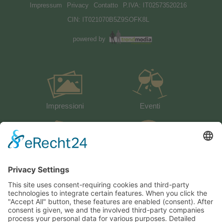
Impressum
Privacy
Contatto
P.IVA: IT02573520216
CIN: IT021070B5Z9SOFK8L
powered by
Impressioni
Eventi
activeCARD
Libro degli ospiti
Il meteo
Come arrivare